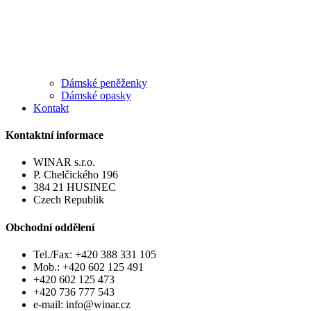
Dámské peněženky
Dámské opasky
Kontakt
Kontaktní informace
WINAR s.r.o.
P. Chelčického 196
384 21 HUSINEC
Czech Republik
Obchodní oddělení
Tel./Fax: +420 388 331 105
Mob.: +420 602 125 491
+420 602 125 473
+420 736 777 543
e-mail: info@winar.cz