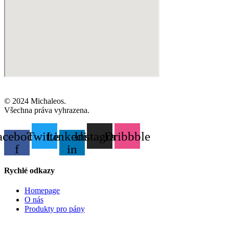
© 2024 Michaleos.
Všechna práva vyhrazena.
acebook-
Twitter
Linkedin-
Instagram
Dribbble
f
in
Rychlé odkazy
Homepage
O nás
Produkty pro pány