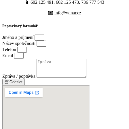
📱 602 125 491, 602 125 473, 736 777 543
✉️
info@winar.cz
Poptávkový formulář
Jméno a příjmení
Název společnosti
Telefon
Email
Zpráva / poptávka
📨 Odeslat