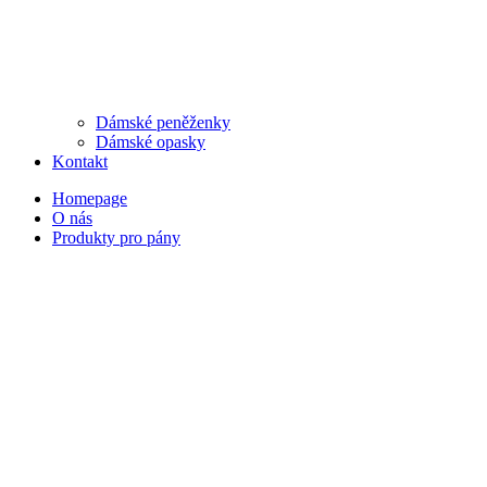
Dámské peněženky
Dámské opasky
Kontakt
Homepage
O nás
Produkty pro pány