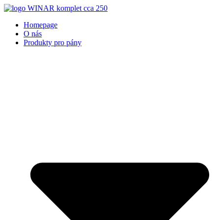
Přejít
k
Homepage
obsahu
O nás
Produkty pro pány