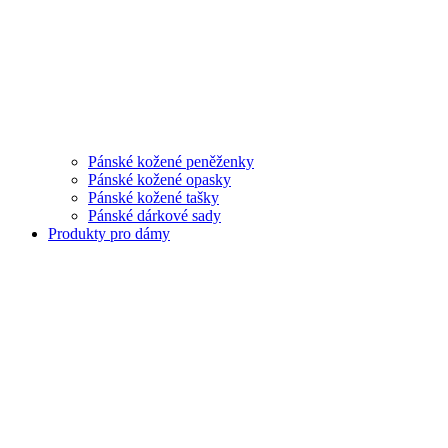
Pánské kožené peněženky
Pánské kožené opasky
Pánské kožené tašky
Pánské dárkové sady
Produkty pro dámy