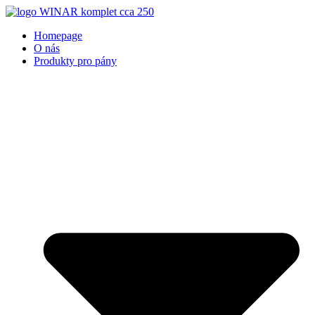
Přejít
k
Homepage
obsahu
O nás
Produkty pro pány