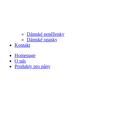
Dámské peněženky
Dámské opasky
Kontakt
Homepage
O nás
Produkty pro pány